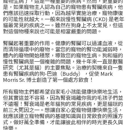
寵物生病了，這是一種重要的疾病。然而，更重要的
是，如果寵物主人認為自己的寵物患有腎臟疾病，他
們應該迅速採取行動，因為越早實施治療，寵物康復
的可能性就越大。一般來說慢性腎臟病 (CKD) 是老年
貓最常見的疾病之一。雖然在狗身上不太常見，但這
對這個物種來說也可能是相當嚴重的問題。
腎臟起著重要的作用。健康的腎臟可以過濾血液，從
而清除循環中的廢物。當您的寵物的腎功能減弱時，
體內的廢物開始積聚，導致您的寵物生病。狗和貓的
慢性腎臟病是一個複雜的問題，幾十年來一直是獸醫
研究（尤其是貓）的主要焦點。治療的契機來自一隻
患有腎臟疾病的狗-巴迪（Buddy），促使 Mark
Morris Sr. 博士創造了第一個處方飲食！
所有寵物主們都希望自家毛小孩能健康快樂地生活，
但其實這並不容易，因為腎衰竭離你我的毛孩子們並
不遠喔！腎衰竭是老年貓狗的常見疾病，更是貓咪的
前三大死因之一。想讓自家心愛寵物健康快樂生活，
就應該建立寵物腎病的基礎知識與日常飲食的照護方
式，做好萬全準備，才能讓彼此相伴的時光更長久與
快樂。