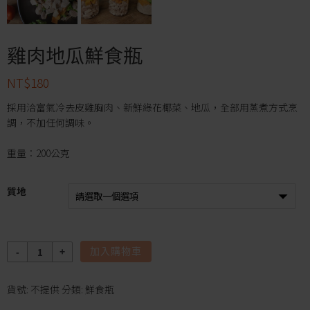
雞肉地瓜鮮食瓶
NT$
180
採用洽富氣冷去皮雞胸肉、新鮮綠花椰菜、地瓜，全部用蒸煮方式烹
調，不加任何調味。
重量：200公克
質地
數
加入購物車
量
貨號:
不提供
分類:
鮮食瓶