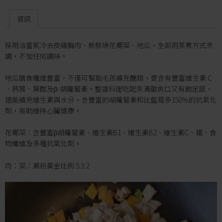
資訊
採用洽富氣冷去皮雞胸肉、新鮮綠花椰菜、地瓜，全部用蒸煮方式烹
調，不加任何調味。
地瓜膳食纖維豐富，不僅可幫助毛孩補充醣類，更含有豐富維生素 C
、鈣質、葉酸及β-胡蘿蔔素。整道料理吃起來清甜爽口又有飽足感，
還能補充維生素與水分，含豐富的胡蘿蔔素和比藍莓多150％的抗氧化
劑，有助維持心臟健康。
花椰菜：含豐富β胡蘿蔔素、維生素B1、維生素B2、維生素C、鐵、食
物纖維及多種抗氧化劑。
肉：菜：澱粉黃金比例 5:3:2