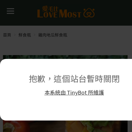
首頁
鮮食瓶
雞肉地瓜鮮食瓶
抱歉，這個站台暫時關閉
本系統由 TinyBot 所維護