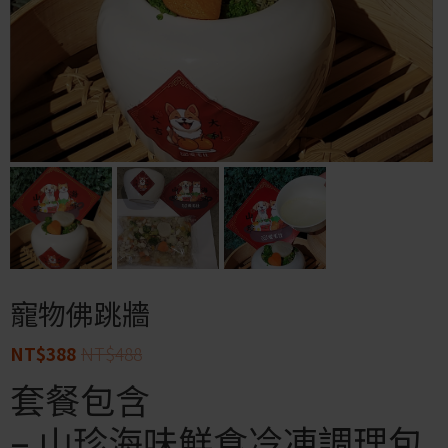
寵物佛跳牆
NT$
388
NT$
488
套餐包含
– 山珍海味鮮食冷凍調理包