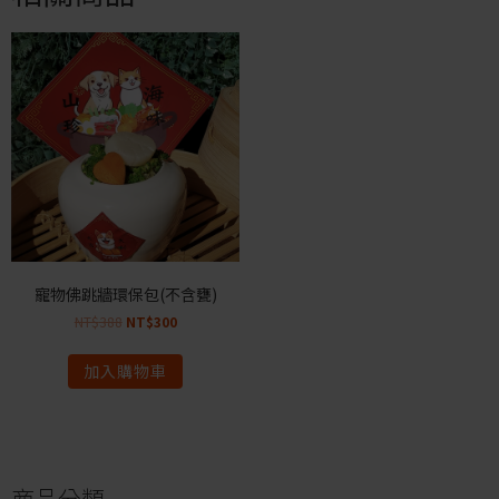
寵物佛跳牆環保包(不含甕)
NT$
388
NT$
300
加入購物車
商品分類