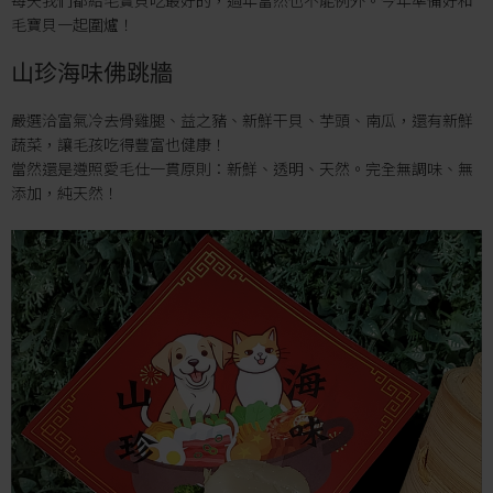
每天我們都給毛寶貝吃最好的，過年當然也不能例外。今年準備好和
毛寶貝一起圍爐！
山珍海味佛跳牆
嚴選洽富氣冷去骨雞腿、益之豬、新鮮干貝、芋頭、南瓜，還有新鮮
蔬菜，讓毛孩吃得豐富也健康！
當然還是遵照愛毛仕一貫原則：新鮮、透明、天然。完全無調味、無
添加，純天然！