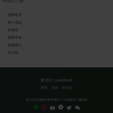
健康年菜
補水湯品
鮮食瓶
健康零食
營養補充
未分類
愛毛仕 LoveMost
新鮮．透明．零添加
愛毛仕|家常寵物鮮食專家
訂單查詢
購物車