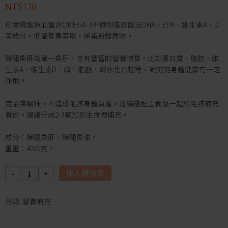
NT$
120
珍貴鱘龍魚油富含OMEGA-3不飽和脂肪酸及DHA、EPA、維生素A、D
等成分。低溫蒸煮萃取，保留新鮮原味。
鱘龍魚肝為單一魚肝，含有豐富的營養物質，比如蛋白質、脂肪、維
生素A、維生素D、磷、脂肪、碳水化合物等，對狗狗身體健康有一定
作用。
完全無調味，不造成毛孩身體負擔。建議搭配主食瓶一起給毛孩補充
養份。建議分成2-3餐加到主食裡補充。
成分：鱘龍魚肝、鱘龍魚油。
重量：40公克。
數
加入購物車
量
分類:
營養補充